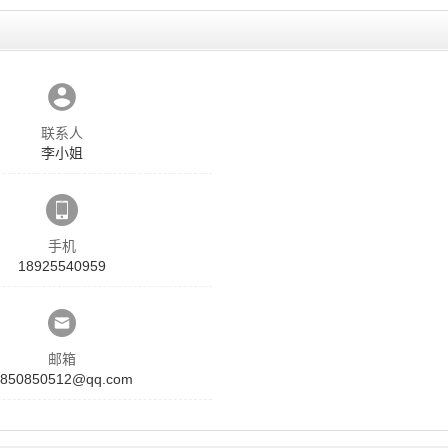
联系人
李小姐
手机
18925540959
邮箱
850850512@qq.com