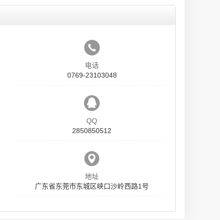
电话
0769-23103048
QQ
2850850512
地址
广东省东莞市东城区峡口沙岭西路1号