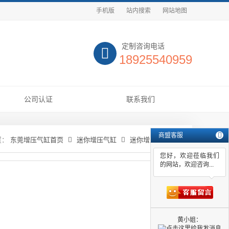
手机版
站内搜索
网站地图
定制咨询电话
18925540959
公司认证
联系我们
商盟客服
东莞增压气缸首页
迷你增压气缸
迷你增压气缸批发
您好，欢迎莅临我们
的网站，欢迎咨询...
黄小姐：